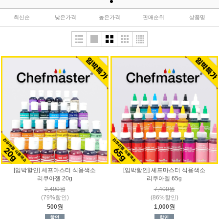
최신순
낮은가격
높은가격
판매순위
상품명
[임박할인] 셰프마스터 식용색소
[임박할인] 셰프마스터 식용색소
리쿠아젤 20g
리쿠아젤 65g
2,400원
7,400원
(79%할인)
(86%할인)
500원
1,000원