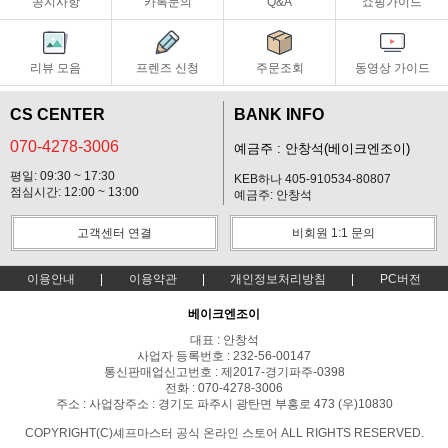
공지사항
카톡문의
Q&A
쇼핑가이드
리뷰 모음
프렌즈 신청
주문조회
동영상 가이드
CS CENTER
BANK INFO
070-4278-3006
예금주 : 안창석(베이크엔조이)
평일: 09:30 ~ 17:30
KEB하나 405-910534-80807
점심시간: 12:00 ~ 13:00
예금주: 안창석
고객센터 연결
비회원 1:1 문의
이용안내
이용약관
개인정보처리방침
PC버전
베이크엔조이
대표 : 안창석
사업자 등록번호 : 232-56-00147
통신판매업신고번호 : 제2017-경기파주-0398
전화 : 070-4278-3006
주소 : 사업장주소 : 경기도 파주시 광탄면 부흥로 473 (우)10830
COPYRIGHT(C)셰프마스터 공식 온라인 스토어 ALL RIGHTS RESERVED.