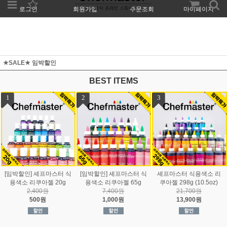
로그인
회원가입
주문조회
마이페이지
★SALE★ 임박할인
BEST ITEMS
1
2
3
[임박할인] 셰프마스터 식
[임박할인] 셰프마스터 식
셰프마스터 식용색소 리
용색소 리쿠아젤 20g
용색소 리쿠아젤 65g
쿠아젤 298g (10.5oz)
2,400원
7,400원
21,700원
500원
1,000원
13,900원