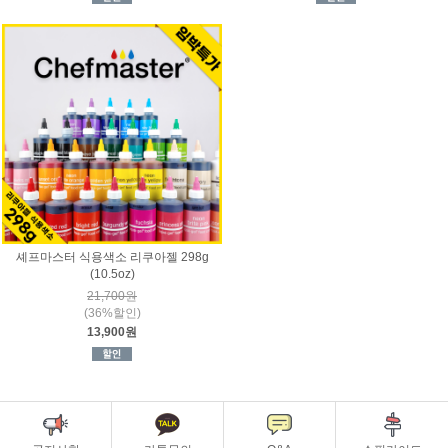
셰프마스터 식용색소 리쿠아젤 298g
(10.5oz)
21,700원
(36%할인)
13,900원