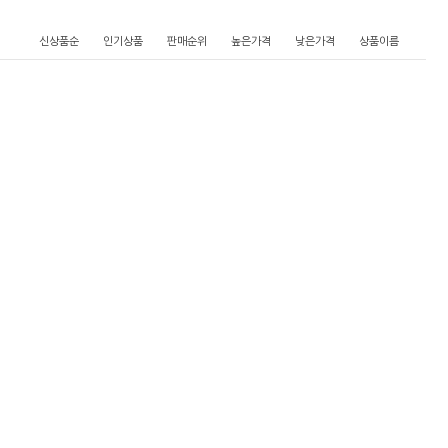
신상품순
인기상품
판매순위
높은가격
낮은가격
상품이름